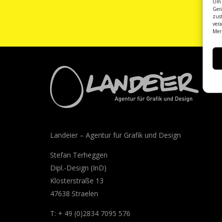
Um 
Ger
zus
ver
Mer
Landeier – Agentur für Grafik und Design
Stefan Terheggen
Dipl.-Design (InD)
Klosterstraße 13
47638 Straelen
T: + 49 (0)2834 7095 576