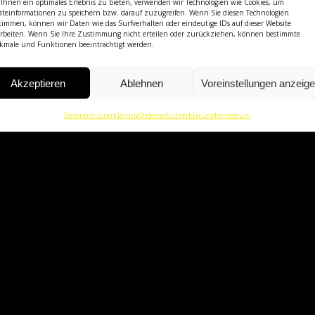
Ihnen ein optimales Erlebnis zu bieten, verwenden wir Technologien wie Cookies, um
äteinformationen zu speichern bzw. darauf zuzugreifen. Wenn Sie diesen Technologien
timmen, können wir Daten wie das Surfverhalten oder eindeutige IDs auf dieser Website
arbeiten. Wenn Sie Ihre Zustimmung nicht erteilen oder zurückziehen, können bestimmte
kmale und Funktionen beeinträchtigt werden.
Akzeptieren
Ablehnen
Voreinstellungen anzeig
Impressum
Haftun
Datenschutzerklärung
Datenschutzerklärung
Impressum