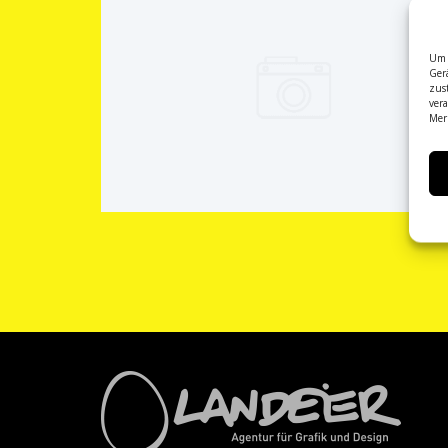
Um 
Ger
zus
ver
Mer